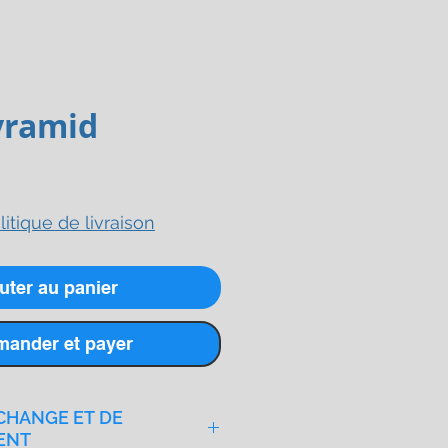
yramid
x
litique de livraison
uter au panier
ander et payer
CHANGE ET DE
ENT