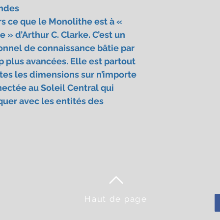
ondes
Lorsque le produit 
service n'est pas fou
rs ce que le Monolithe est à «
délai mentionné sur
 » d’Arthur C. Clarke. C’est un
consommateur peut, 
nnel de connaissance bâtie par
le vendeur à exécute
un délai supplémenta
p plus avancées. Elle est partout
contrat par lettre
es les dimensions sur n’importe
de réception ou par 
ectée au Soleil Central qui
durable.
uer avec les entités des
3. 3. 5 Lieu de livrais
Les produits sont liv
client sur le bon d
énoncées par le Cli
engagent celui-ci : 
3
d'erreur dans le lib
destinataire, le Vend
responsable de l'impo
se trouver, de livrer 
Haut de page
3. 3. 6 Modalités de l
La livraison est effe