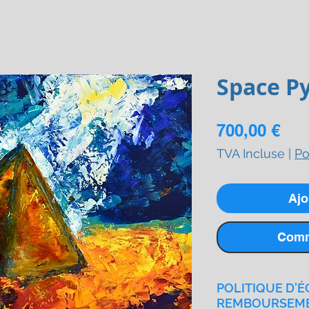
Space P
Pri
700,00 €
TVA Incluse
|
Po
Ajo
Comm
POLITIQUE D'É
REMBOURSEM