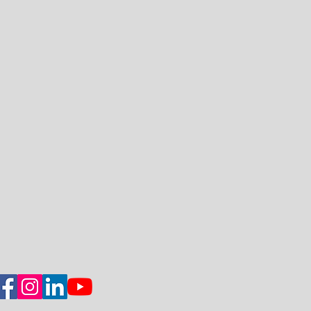
commandé n'est pas livré ou le
rni à la date ou à l'expiration du
 le bon de commande, le
après avoir enjoint sans succès
r son obligation de livraison dans
ire raisonnable, résoudre le
 recommandée avec demande d'avis
un écrit sur un autre support
on
rés à l'adresse indiquée par le
e commande. Les informations
ent, lors de la prise de commande
en cas
ellé des coordonnées du
eur ne saurait être tenu
ssibilité dans laquelle il pourrait
le produit.
ivraison
ctuée par la remise directe du