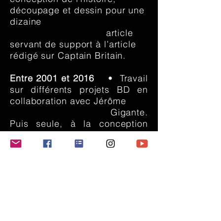
découpage et dessin pour une
dizaine
article
servant de support à l’article
rédigé sur Captain Britain.
Entre 2001 et 2016
• Travail
sur différents projets BD en
collaboration avec Jérôme
Gigante.
Puis seule, à la conception
d’histoires de Science-Fiction
pouvant
servir de support à des
scenarii de BD. Recherche de
développement de
personnages, costumes,
environnement,