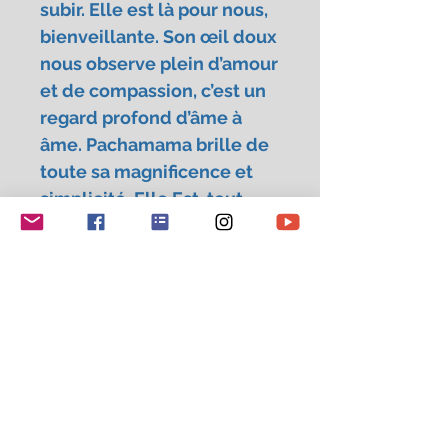
subir. Elle est là pour nous,
bienveillante. Son œil doux
nous observe plein d’amour
et de compassion, c’est un
regard profond d’âme à
âme. Pachamama brille de
toute sa magnificence et
simplicité, Elle Est, tout
simplement. Elle nous
rappelle également que
nous sommes ses enfants
et que nous pouvons tous
vivre en parfaite harmonie.
Elle nous enjoint au calme,
à la paix, à l’introspection, à
ressentir notre cœur battre
à l’intérieur de nous et