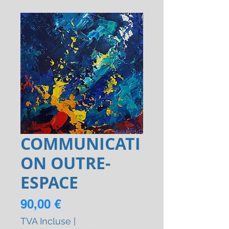
COMMUNICATI
ON OUTRE-
ESPACE
Prix
90,00 €
TVA Incluse
|