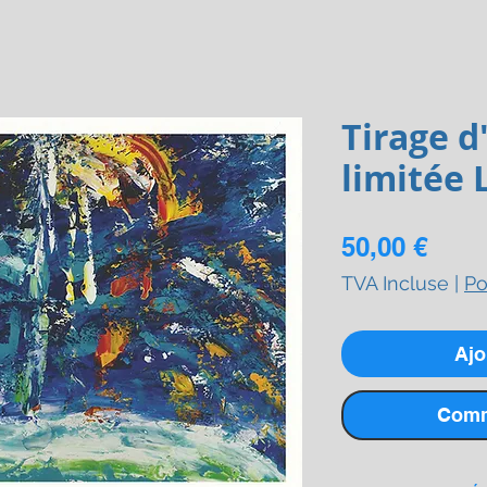
Tirage d
limitée 
Prix
50,00 €
TVA Incluse
|
Po
Ajo
Comm