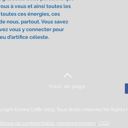
donnent pas le droit
qui concerne toute di
us à vous et ainsi toutes les
dommages et intérêt
Le service vendu sur 
 toutes ces énergies, ces
Lorsque le produit 
réglementation en v
de nous, partout. Vous savez
service n'est pas fou
responsabilité du V
délai mentionné sur
vez vous y connecter pour
cas de non-respect 
consommateur peut, 
lequel les produits s
u d’artifice céleste.
le vendeur à exécute
au Client de vérifier.
un délai supplémenta
5.2 Garantie satisfa
contrat par lettre
Le Vendeur peut de 
de réception ou par 
garantie « satisfait
durable.
jours à compter de 
3. 3. 5 Lieu de livrais
la garantie devra êt
Les produits sont liv
6
client sur le bon d
spécifiée au moment
Haut de page
énoncées par le Cli
dispose de 30 jours 
engagent celui-ci : 
commande pour dem
3
l’échange s’il n’est 
d'erreur dans le lib
Service à l'adresse m
right Emma Coffin 2025. Tous droits réservés/All Rights 
destinataire, le Vend
contact@emmacoffin.
responsable de l'impo
la charge du Client 
litique de confidentialité
mentions légales
,
CGV
se trouver, de livrer 
de façon à le proté